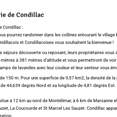
rie de Condillac
 Condillac :
us pourrez randonner dans les collines entourant le village b
illacois et Condillacoises vous souhaitent la bienvenue !
 séjours découverte ou reposant, leurs propriétaires vous a
ètres à 381 mètres d’altitude et vous permettront de voir l
champs de lavandes avec leur couleur et leur senteur vous éme
 150 m. Pour une superficie de 9,57 km2, la densité de la 
 de 44,639 degrés Nord et sa longitude de 4,81 degrés Est.
e situe à 12 km au nord de Montélimar, à 6 km de Marsanne
uzet, La Coucourde et St Marcel Les Sauzet. Condillac appar
ration
.