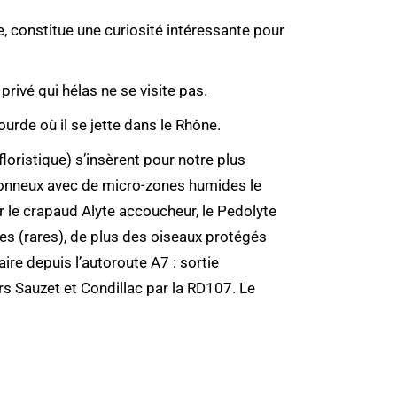
e, constitue une curiosité intéressante pour
rivé qui hélas ne se visite pas.
ourde où il se jette dans le Rhône.
loristique) s’insèrent pour notre plus
ablonneux avec de micro-zones humides le
r le crapaud Alyte accoucheur, le Pedolyte
hes (rares), de plus des oiseaux protégés
aire depuis l’autoroute A7 : sortie
rs Sauzet et Condillac par la RD107. Le