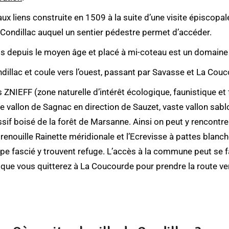
aux liens construite en 1509 à la suite d’une visite épiscopal
de Condillac auquel un sentier pédestre permet d’accéder.
ps depuis le moyen âge et placé à mi-coteau est un domaine p
ndillac et coule vers l’ouest, passant par Savasse et La Couc
NIEFF (zone naturelle d’intérêt écologique, faunistique et f
 le vallon de Sagnac en direction de Sauzet, vaste vallon s
sif boisé de la forêt de Marsanne. Ainsi on peut y rencontre
grenouille Rainette méridionale et l’Ecrevisse à pattes blanc
uppe fascié y trouvent refuge. L’accès à la commune peut se f
 que vous quitterez à La Coucourde pour prendre la route ve