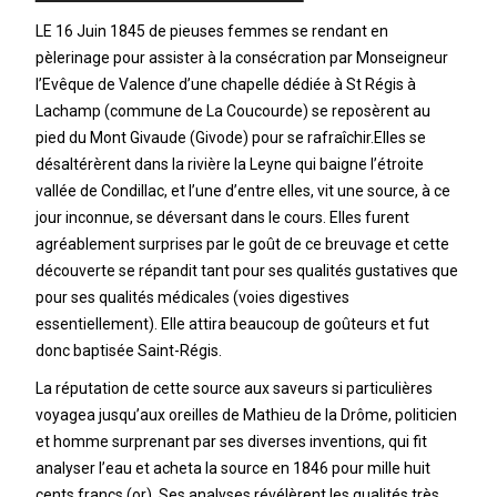
LE 16 Juin 1845 de pieuses femmes se rendant en
pèlerinage pour assister à la consécration par Monseigneur
l’Evêque de Valence d’une chapelle dédiée à St Régis à
Lachamp (commune de La Coucourde) se reposèrent au
pied du Mont Givaude (Givode) pour se rafraîchir.Elles se
désaltérèrent dans la rivière la Leyne qui baigne l’étroite
vallée de Condillac, et l’une d’entre elles, vit une source, à ce
jour inconnue, se déversant dans le cours. Elles furent
agréablement surprises par le goût de ce breuvage et cette
découverte se répandit tant pour ses qualités gustatives que
pour ses qualités médicales (voies digestives
essentiellement). Elle attira beaucoup de goûteurs et fut
donc baptisée Saint-Régis.
La réputation de cette source aux saveurs si particulières
voyagea jusqu’aux oreilles de Mathieu de la Drôme, politicien
et homme surprenant par ses diverses inventions, qui fit
analyser l’eau et acheta la source en 1846 pour mille huit
cents francs (or). Ses analyses révélèrent les qualités très