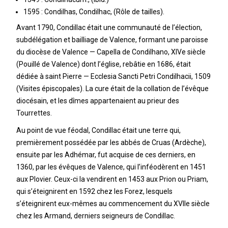
1595 : Condilhas, Condilhac, (Rôle de tailles).
Avant 1790, Condillac était une communauté de l’élection,
subdélégation et bailliage de Valence, formant une paroisse
du diocèse de Valence — Capella de Condilhano, XIVe siècle
(Pouillé de Valence) dont l’église, rebâtie en 1686, était
dédiée à saint Pierre — Ecclesia Sancti Petri Condilhacii, 1509
(Visites épiscopales). La cure était de la collation de l’évêque
diocésain, et les dîmes appartenaient au prieur des
Tourrettes.
Au point de vue féodal, Condillac était une terre qui,
premièrement possédée par les abbés de Cruas (Ardèche),
ensuite par les Adhémar, fut acquise de ces derniers, en
1360, par les évêques de Valence, qui l’inféodèrent en 1451
aux Plovier. Ceux-ci la vendirent en 1453 aux Prion ou Priam,
qui s’éteignirent en 1592 chez les Forez, lesquels
s’éteignirent eux-mêmes au commencement du XVIIe siècle
chez les Armand, derniers seigneurs de Condillac.