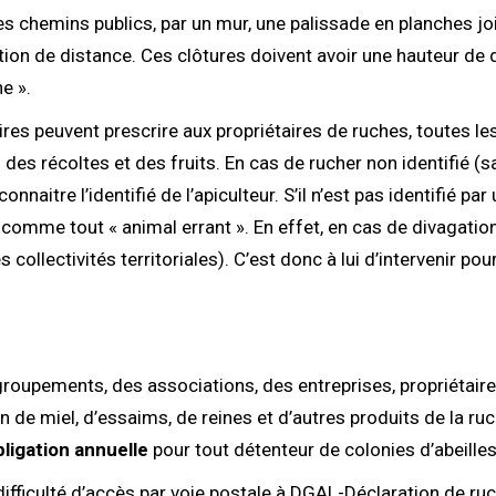
s chemins publics, par un mur, une palissade en planches joi
ption de distance. Ces clôtures doivent avoir une hauteur de
e ».
aires peuvent prescrire aux propriétaires de ruches, toutes l
des récoltes et des fruits. En cas de rucher non identifié (
naitre l’identifié de l’apiculteur. S’il n’est pas identifié par
mme tout « animal errant ». En effet, en cas de divagation,
ollectivités territoriales). C’est donc à lui d’intervenir pou
groupements, des associations, des entreprises, propriétaires
n de miel, d’essaims, de reines et d’autres produits de la ru
bligation annuelle
pour tout détenteur de colonies d’abeilles
 difficulté d’accès par voie postale à DGAL-Déclaration de ru