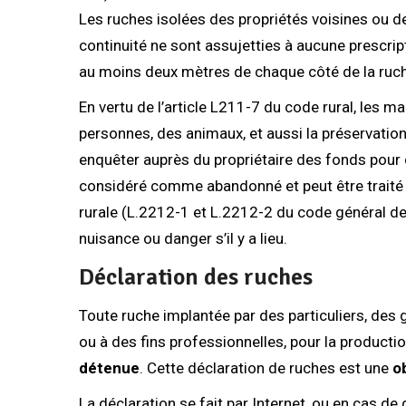
Les ruches isolées des propriétés voisines ou de
continuité ne sont assujetties à aucune prescri
au moins deux mètres de chaque côté de la ruch
En vertu de l’article L211-7 du code rural, les m
personnes, des animaux, et aussi la préservation 
enquêter auprès du propriétaire des fonds pour con
considéré comme abandonné et peut être traité co
rurale (L.2212-1 et L.2212-2 du code général des c
nuisance ou danger s’il y a lieu.
Déclaration des ruches
Toute ruche implantée par des particuliers, des 
ou à des fins professionnelles, pour la productio
détenue
. Cette déclaration de ruches est une
o
La déclaration se fait par Internet, ou en cas de